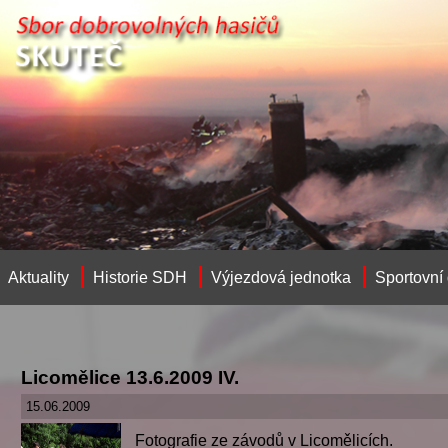
Aktuality
Historie SDH
Výjezdová jednotka
Sportovní
Licomělice 13.6.2009 IV.
15.06.2009
Fotografie ze závodů v Licomělicích.