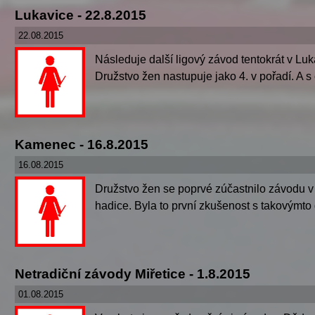
Lukavice - 22.8.2015
22.08.2015
Následuje další ligový závod tentokrát v Luk
Družstvo žen nastupuje jako 4. v pořadí. A s
Kamenec - 16.8.2015
16.08.2015
Družstvo žen se poprvé zúčastnilo závodu v
hadice. Byla to první zkušenost s takovýmto
Netradiční závody Miřetice - 1.8.2015
01.08.2015