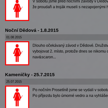
V sobotu jsme před nočními závody v Dědové j
že proudaři a troják museli s nezapojenými 
Noční Dědová - 1.8.2015
01.08.2015
Dlouho očekávaný závod v Dědové. Družstvo 
vybojovat 2. místo, protože dnes se nikomu
nav&scaron...
Kameničky - 25.7.2015
25.07.2015
Po nočním Prosetíně jsme se vydali v sobo
Po příjezdu bylo úmorné vedro a na vyhlášení 