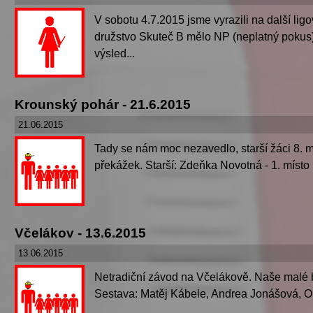
V sobotu 4.7.2015 jsme vyrazili na další li
družstvo Skuteč B mělo NP (neplatný pokus)
výsled...
Krounský pohár - 21.6.2015
21.06.2015
Tady se nám moc nezavedlo, starší žáci 8. m
překážek. Starší: Zdeňka Novotná - 1. m
Včelákov - 13.6.2015
13.06.2015
Netradiční závod na Včelákově. Naše malé bud
Sestava: Matěj Kábele, Andrea Jonášová, On