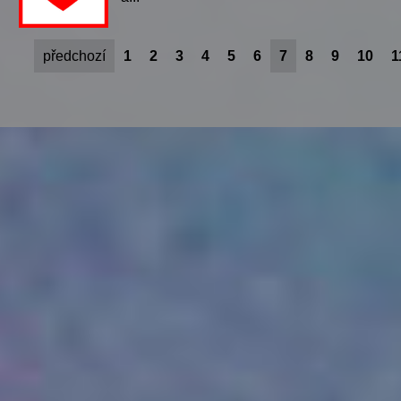
předchozí
1
2
3
4
5
6
7
8
9
10
1