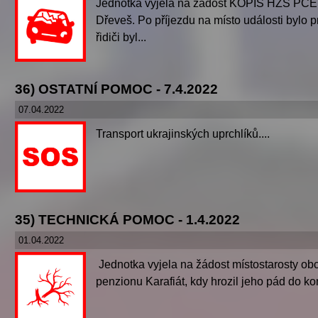
Jednotka vyjela na žádost KOPIS HZS PCE na
Dřeveš. Po příjezdu na místo události bylo 
řidiči byl...
36) OSTATNÍ POMOC - 7.4.2022
07.04.2022
Transport ukrajinských uprchlíků....
35) TECHNICKÁ POMOC - 1.4.2022
01.04.2022
Jednotka vyjela na žádost místostarosty o
penzionu Karafiát, kdy hrozil jeho pád do kom