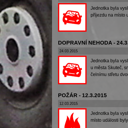
Jednotka byla vys
příjezdu na místo 
DOPRAVNÍ NEHODA - 24.3
24.03.2015
Jednotka byla vys
u města Skuteč, sm
čelnímu střetu dvo
POŽÁR - 12.3.2015
12.03.2015
Jednotka byla vys
místo události by