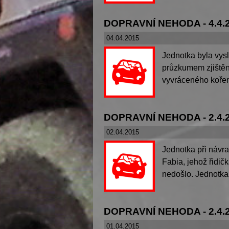
DOPRAVNÍ NEHODA - 4.4.
04.04.2015
Jednotka byla vys
průzkumem zjištěno
vyvráceného kořene
DOPRAVNÍ NEHODA - 2.4.
02.04.2015
Jednotka při návra
Fabia, jehož řidič
nedošlo. Jednotka 
DOPRAVNÍ NEHODA - 2.4.
01.04.2015