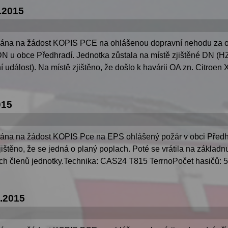
.2015
lána na žádost KOPIS PCE na ohlášenou dopravní nehodu za ob
á DN u obce Předhradí. Jednotka zůstala na místě zjištěné DN (
událost). Na místě zjištěno, že došlo k havárii OA zn. Citroen X
015
lána na žádost KOPIS Pce na EPS ohlášený požár v obci Předhra
štěno, že se jedná o planý poplach. Poté se vrátila na základ
ích členů jednotky.Technika: CAS24 T815 TerrnoPočet hasičů: 5
.2015