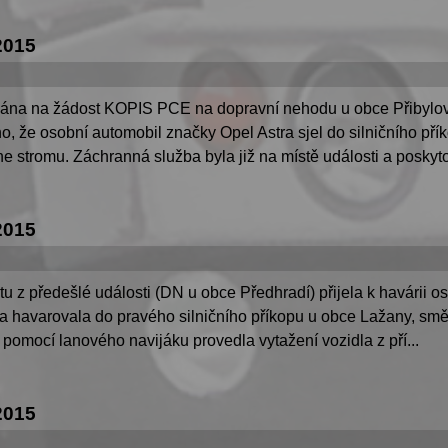
2015
lána na žádost KOPIS PCE na dopravní nehodu u obce Přibylov.
, že osobní automobil značky Opel Astra sjel do silničního přík
 stromu. Záchranná služba byla již na místě události a poskyto
2015
tu z předešlé události (DN u obce Předhradí) přijela k havárii 
ka havarovala do pravého silničního příkopu u obce Lažany, smě
pomocí lanového navijáku provedla vytažení vozidla z pří...
2015