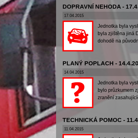
DOPRAVNÍ NEHODA - 17.4
17.04.2015
Jednotka byla vys
byla zjištěna jin
dohodě na původní 
PLANÝ POPLACH - 14.4.2
14.04.2015
Jednotka byla vys
bylo průzkumem zji
zranění zasahujíc
TECHNICKÁ POMOC - 11.4
11.04.2015