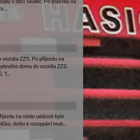
jky v obci Skuteč. Po příjezdu na
b...
 vozidla ZZS. Po příjezdu na
a bytového domu do vozidla ZZS.
 T...
íjezdu na místo události bylo
čko, došlo k rozsypání hrub...