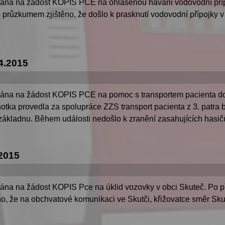
lána na žádost KOPIS PCE na ohlášenou havárii vodovodní přípo
o průzkumem zjištěno, že došlo k prasknutí vodovodní přípojky v 
4.2015
lána na žádost KOPIS PCE na pomoc s transportem pacienta do
notka provedla za spolupráce ZZS transport pacienta z 3. patr
 základnu. Během události nedošlo k zranění zasahujících hasičů.
2015
ána na žádost KOPIS Pce na úklid vozovky v obci Skuteč. Po př
, že na obchvatové komunikaci ve Skutči, křižovatce směr Skutí