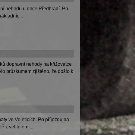
ní nehodu u obce Předhradí. Po
ákladníc...
ků dopravní nehody na křižovatce
ylo průzkumem zjištěno, že došlo k
ty ve Voleticích. Po příjezdu na
 z velitelem ...