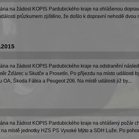
lána na žádost KOPIS Pardubického kraje na ohlášenou doprav
události průzkumem zjištěno, že došlo k dopravní nehodě dvou n
.2015
lána na žádost KOPIS Pardubického kraje na odstranění násled
ěr Žďárec u Skutče a Prosetín. Po příjezdu na místo události b
u OA, Škoda Fábia a Peugeot 206. Na místě události již by...
lána na žádost KOPIS Pardubického kraje na ohlášený požár cha
ly na místě jednotky HZS PS Vysoké Mýto a SDH Luže. Po pohodě