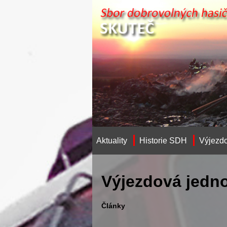
Aktuality
Historie SDH
Výjezdo
Výjezdová jedno
Články