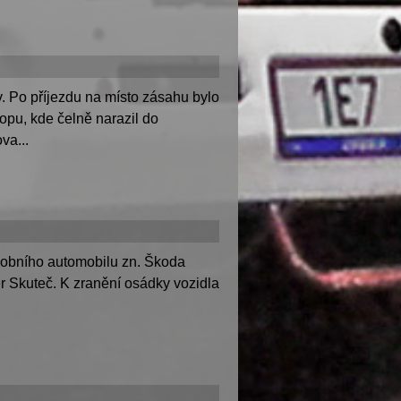
 Po příjezdu na místo zásahu bylo
opu, kde čelně narazil do
va...
osobního automobilu zn. Škoda
r Skuteč. K zranění osádky vozidla