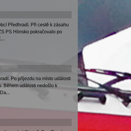
cí Předhradí. Při cestě k zásahu
HZS PS Hlinsko pokračovalo po
...
dí. Po příjezdu na místo události
nu. Během události nedošlo k
Da...